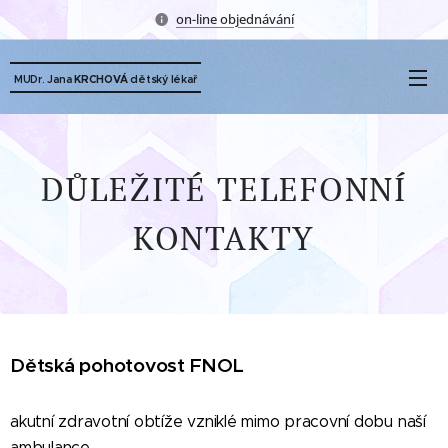
on-line objednávání
dětský lékař
MUDr. Jana
KRCHOVÁ
DŮLEŽITÉ TELEFONNÍ
KONTAKTY
Dětská pohotovost FNOL
akutní zdravotní obtíže vzniklé mimo pracovní dobu naší
ambulance