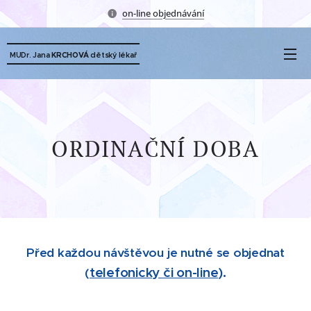
on-line objednávání
dětský lékař
MUDr. Jana
KRCHOVÁ
ORDINAČNÍ DOBA
Před každou návštěvou je nutné se objednat
telefonicky či on-line
)
.
(