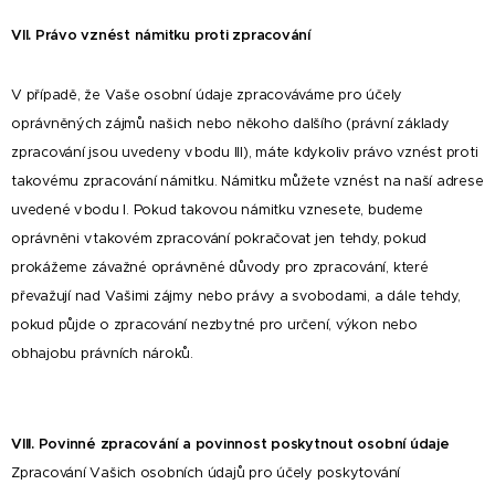
VII. Právo vznést námitku proti zpracování
V případě, že Vaše osobní údaje zpracováváme pro účely
oprávněných zájmů našich nebo někoho dalšího (právní základy
zpracování jsou uvedeny v bodu III), máte kdykoliv právo vznést proti
takovému zpracování námitku. Námitku můžete vznést na naší adrese
uvedené v bodu I. Pokud takovou námitku vznesete, budeme
oprávněni v takovém zpracování pokračovat jen tehdy, pokud
prokážeme závažné oprávněné důvody pro zpracování, které
převažují nad Vašimi zájmy nebo právy a svobodami, a dále tehdy,
pokud půjde o zpracování nezbytné pro určení, výkon nebo
obhajobu právních nároků.
VIII. Povinné zpracování a povinnost poskytnout osobní údaje
Zpracování Vašich osobních údajů pro účely poskytování