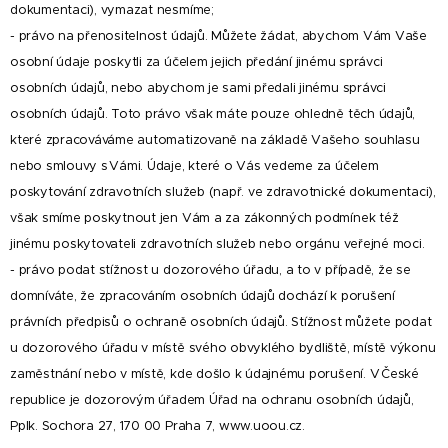
dokumentaci), vymazat nesmíme;
- právo na přenositelnost údajů. Můžete žádat, abychom Vám Vaše
osobní údaje poskytli za účelem jejich předání jinému správci
osobních údajů, nebo abychom je sami předali jinému správci
osobních údajů. Toto právo však máte pouze ohledně těch údajů,
které zpracováváme automatizovaně na základě Vašeho souhlasu
nebo smlouvy s Vámi. Údaje, které o Vás vedeme za účelem
poskytování zdravotních služeb (např. ve zdravotnické dokumentaci),
však smíme poskytnout jen Vám a za zákonných podmínek též
jinému poskytovateli zdravotních služeb nebo orgánu veřejné moci.
- právo podat stížnost u dozorového úřadu, a to v případě, že se
domníváte, že zpracováním osobních údajů dochází k porušení
právních předpisů o ochraně osobních údajů. Stížnost můžete podat
u dozorového úřadu v místě svého obvyklého bydliště, místě výkonu
zaměstnání nebo v místě, kde došlo k údajnému porušení. V České
republice je dozorovým úřadem Úřad na ochranu osobních údajů,
Pplk. Sochora 27, 170 00 Praha 7, www.uoou.cz.