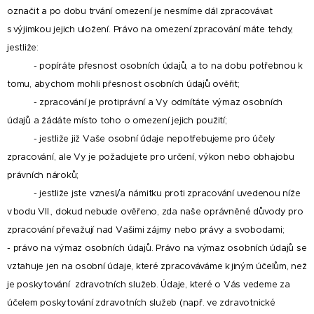
označit a po dobu trvání omezení je nesmíme dál zpracovávat
s výjimkou jejich uložení. Právo na omezení zpracování máte tehdy,
jestliže:
- popíráte přesnost osobních údajů, a to na dobu potřebnou k
tomu, abychom mohli přesnost osobních údajů ověřit;
- zpracování je protiprávní a Vy odmítáte výmaz osobních
údajů a žádáte místo toho o omezení jejich použití;
- jestliže již Vaše osobní údaje nepotřebujeme pro účely
zpracování, ale Vy je požadujete pro určení, výkon nebo obhajobu
právních nároků;
- jestliže jste vznesl/a námitku proti zpracování uvedenou níže
v bodu VII., dokud nebude ověřeno, zda naše oprávněné důvody pro
zpracování převažují nad Vašimi zájmy nebo právy a svobodami;
- právo na výmaz osobních údajů. Právo na výmaz osobních údajů se
vztahuje jen na osobní údaje, které zpracováváme k jiným účelům, než
je poskytování zdravotních služeb. Údaje, které o Vás vedeme za
účelem poskytování zdravotních služeb (např. ve zdravotnické