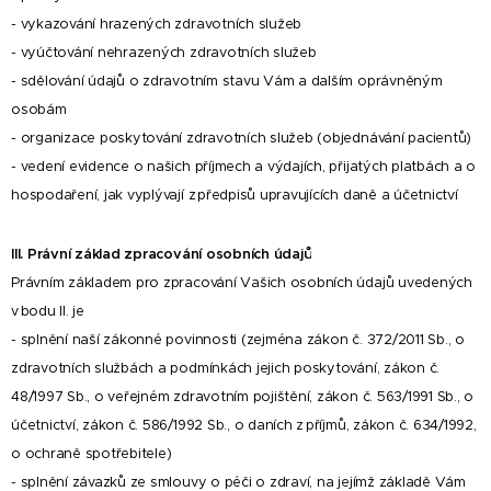
- vykazování hrazených zdravotních služeb
- vyúčtování nehrazených zdravotních služeb
- sdělování údajů o zdravotním stavu Vám a dalším oprávněným
osobám
- organizace poskytování zdravotních služeb (objednávání pacientů)
- vedení evidence o našich příjmech a výdajích, přijatých platbách a o
hospodaření, jak vyplývají z předpisů upravujících daně a účetnictví
III. Právní základ zpracování osobních údajů
Právním základem pro zpracování Vašich osobních údajů uvedených
v bodu II. je
- splnění naší zákonné povinnosti (zejména zákon č. 372/2011 Sb., o
zdravotních službách a podmínkách jejich poskytování, zákon č.
48/1997 Sb., o veřejném zdravotním pojištění, zákon č. 563/1991 Sb., o
účetnictví, zákon č. 586/1992 Sb., o daních z příjmů, zákon č. 634/1992,
o ochraně spotřebitele)
- splnění závazků ze smlouvy o péči o zdraví, na jejímž základě Vám