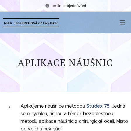
on-line objednávání
dětský lékař
MUDr. Jana
KRCHOVÁ
APLIKACE NÁUŠNIC
Studex 75
Aplikujeme náušnice metodou
.
Jedná
se o rychlou, tichou a téměř bezbolestnou
metodu aplikace náušnic z chirurgické oceli. Místo
po vpichu nekrvácí.